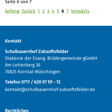
Seite 6 von 7
Anfang
Zurück
1
2
3
4
5
6
7
Vorwärts
Kontakt
Schulbauernhof Zukunftsfelder
Diakonie der Evang. Brüdergemeinde gGmbH
Am Lotterberg 36
70825 Korntal-Münchingen
Telefon 0711 / 620 07 59 - 12
kontakt@schulbauernhof-zukunftsfelder.de
Rechtliches