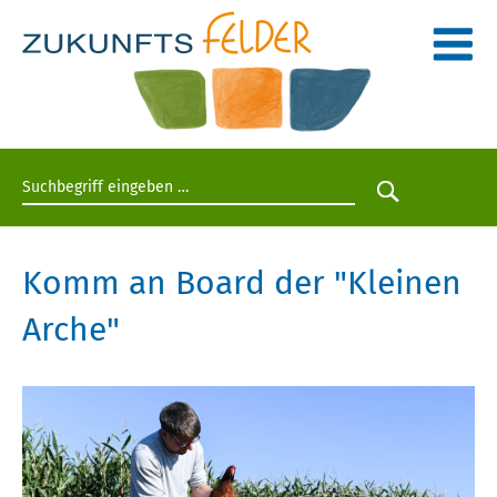
Suchbegriff eingeben
Suche star
Komm an Board der "Kleinen
Arche"