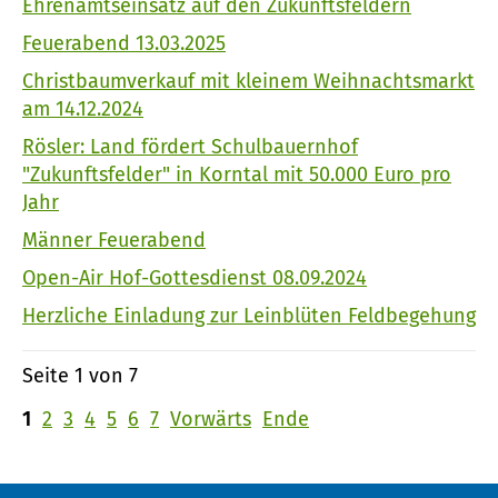
Ehrenamtseinsatz auf den Zukunftsfeldern
Feuerabend 13.03.2025
Christbaumverkauf mit kleinem Weihnachtsmarkt
am 14.12.2024
Rösler: Land fördert Schulbauernhof
"Zukunftsfelder" in Korntal mit 50.000 Euro pro
Jahr
Männer Feuerabend
Open-Air Hof-Gottesdienst 08.09.2024
Herzliche Einladung zur Leinblüten Feldbegehung
Seite 1 von 7
1
2
3
4
5
6
7
Vorwärts
Ende