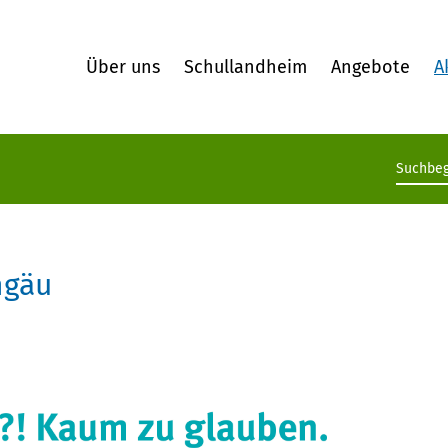
Über uns
Schullandheim
Angebote
A
Suchb
hgäu