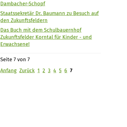
Dambacher-Schopf
Staatssekretär Dr. Baumann zu Besuch auf
den Zukunftsfeldern
Das Buch mit dem Schulbauernhof
Zukunftsfelder Korntal für Kinder - und
Erwachsene!
Seite 7 von 7
Anfang
Zurück
1
2
3
4
5
6
7