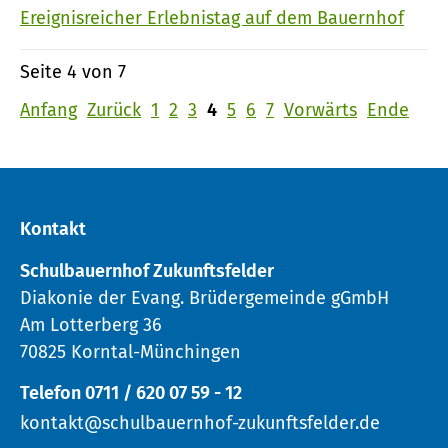
Ereignisreicher Erlebnistag auf dem Bauernhof
Seite 4 von 7
Anfang
Zurück
1
2
3
4
5
6
7
Vorwärts
Ende
Kontakt
Schulbauernhof Zukunftsfelder
Diakonie der Evang. Brüdergemeinde gGmbH
Am Lotterberg 36
70825 Korntal-Münchingen
Telefon 0711 / 620 07 59 - 12
kontakt@schulbauernhof-zukunftsfelder.de