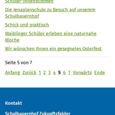
Schüler*innenstimmen
Die Jenaplanschule zu Besuch auf unserem
Schulbauernhof
Schick und praktisch
Waiblinger Schüler erleben eine naturnahe
Woche
Wir wünschen Ihnen ein gesegnetes Osterfest
Seite 5 von 7
Anfang
Zurück
1
2
3
4
5
6
7
Vorwärts
Ende
Kontakt
Schulbauernhof Zukunftsfelder