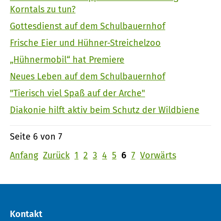
Korntals zu tun?
Gottesdienst auf dem Schulbauernhof
Frische Eier und Hühner-Streichelzoo
„Hühnermobil“ hat Premiere
Neues Leben auf dem Schulbauernhof
"Tierisch viel Spaß auf der Arche"
Diakonie hilft aktiv beim Schutz der Wildbiene
Seite 6 von 7
Anfang
Zurück
1
2
3
4
5
6
7
Vorwärts
Kontakt