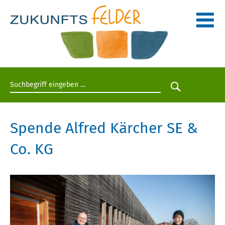
Suchbegriff eingeben
Suche star
Spende Alfred Kärcher SE &
Co. KG