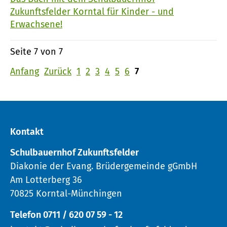
Zukunftsfelder Korntal für Kinder - und
Erwachsene!
Seite 7 von 7
Anfang
Zurück
1
2
3
4
5
6
7
Kontakt
Schulbauernhof Zukunftsfelder
Diakonie der Evang. Brüdergemeinde gGmbH
Am Lotterberg 36
70825 Korntal-Münchingen
Telefon 0711 / 620 07 59 - 12