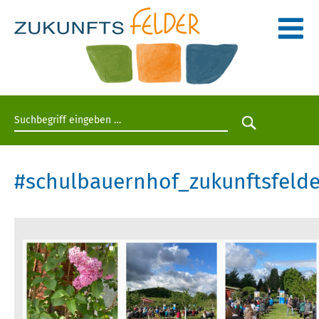
Suchbegriff eingeben
Suche star
#schulbauernhof_zukunftsfelde