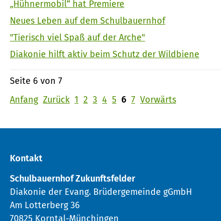
„Hühnermobil“ hat Premiere
Neues Leben auf dem Schulbauernhof
"Tierisch viel Spaß auf der Arche"
Diakonie hilft aktiv beim Schutz der Wildbiene
Seite 6 von 7
Anfang
Zurück
1
2
3
4
5
6
7
Vorwärts
Kontakt
Schulbauernhof Zukunftsfelder
Diakonie der Evang. Brüdergemeinde gGmbH
Am Lotterberg 36
70825 Korntal-Münchingen