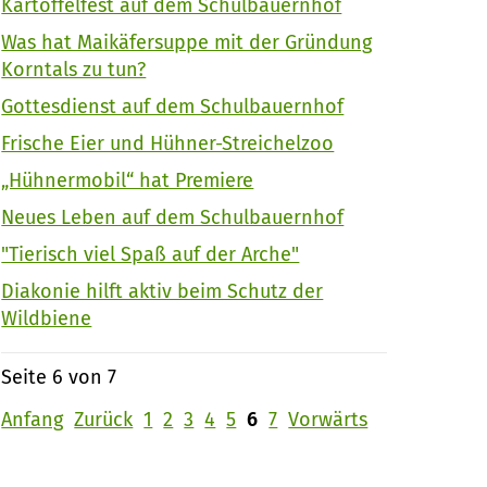
Kartoffelfest auf dem Schulbauernhof
Was hat Maikäfersuppe mit der Gründung
Korntals zu tun?
Gottesdienst auf dem Schulbauernhof
Frische Eier und Hühner-Streichelzoo
„Hühnermobil“ hat Premiere
Neues Leben auf dem Schulbauernhof
"Tierisch viel Spaß auf der Arche"
Diakonie hilft aktiv beim Schutz der
Wildbiene
Seite 6 von 7
Anfang
Zurück
1
2
3
4
5
6
7
Vorwärts