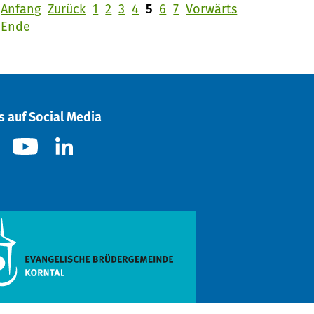
Anfang
Zurück
1
2
3
4
5
6
7
Vorwärts
Ende
s auf Social Media