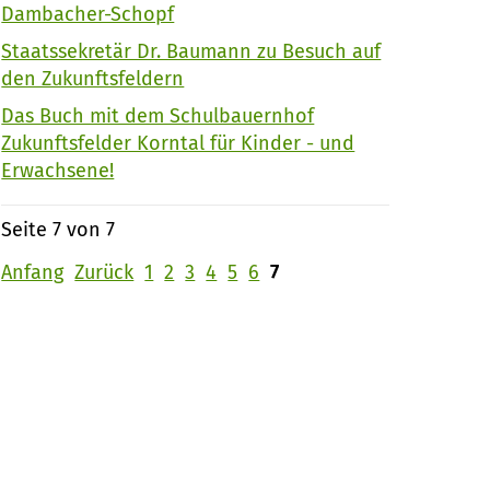
Dambacher-Schopf
Staatssekretär Dr. Baumann zu Besuch auf
den Zukunftsfeldern
Das Buch mit dem Schulbauernhof
Zukunftsfelder Korntal für Kinder - und
Erwachsene!
Seite 7 von 7
Anfang
Zurück
1
2
3
4
5
6
7