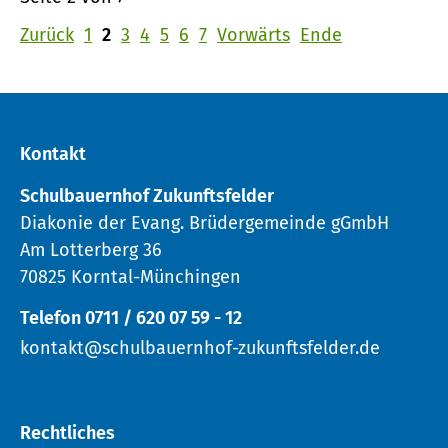
Zurück
1
2
3
4
5
6
7
Vorwärts
Ende
Kontakt
Schulbauernhof Zukunftsfelder
Diakonie der Evang. Brüdergemeinde gGmbH
Am Lotterberg 36
70825 Korntal-Münchingen
Telefon 0711 / 620 07 59 - 12
kontakt@schulbauernhof-zukunftsfelder.de
Rechtliches