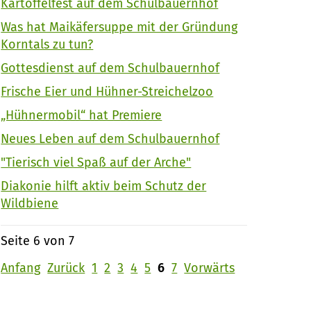
Kartoffelfest auf dem Schulbauernhof
Was hat Maikäfersuppe mit der Gründung
Korntals zu tun?
Gottesdienst auf dem Schulbauernhof
Frische Eier und Hühner-Streichelzoo
„Hühnermobil“ hat Premiere
Neues Leben auf dem Schulbauernhof
"Tierisch viel Spaß auf der Arche"
Diakonie hilft aktiv beim Schutz der
Wildbiene
Seite 6 von 7
Anfang
Zurück
1
2
3
4
5
6
7
Vorwärts