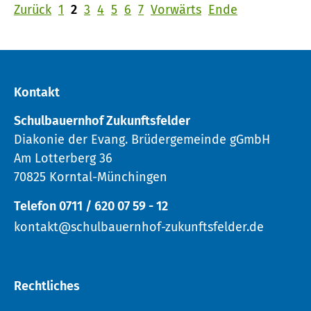
Zurück
1
2
3
4
5
6
7
Vorwärts
Ende
Kontakt
Schulbauernhof Zukunftsfelder
Diakonie der Evang. Brüdergemeinde gGmbH
Am Lotterberg 36
70825 Korntal-Münchingen
Telefon 0711 / 620 07 59 - 12
kontakt@schulbauernhof-zukunftsfelder.de
Rechtliches