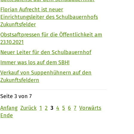
Florian Aufrecht ist neuer
Einrichtungsleiter des Schulbauernhofs
Zukunftsfelder
Obstsaftpressen für die Öffentlichkeit am
23.10.2021
Neuer Leiter für den Schulbauernhof
Immer was los auf dem SBH!
Verkauf von Suppenhühnern auf den
Zukunftsfeldern
Seite 3 von 7
Anfang
Zurück
1
2
3
4
5
6
7
Vorwärts
Ende