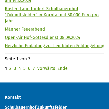
am 14.12.2024
Rösler: Land fördert Schulbauernhof
"Zukunftsfelder" in Korntal mit 50.000 Euro pro
Jahr
Männer Feuerabend
Open-Air Hof-Gottesdienst 08.09.2024
Herzliche Einladung zur Leinblüten Feldbegehung
Seite 1 von 7
1
2
3
4
5
6
7
Vorwärts
Ende
Kontakt
Schulbauernhof Zukunftsfelder